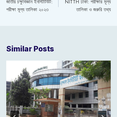
জাতীয় চক্ষুবিজ্ঞান ইনস্টিটিউট:
NITTH ঢাকা: পরীক্ষার মূল্য
navigation
পরীক্ষা মূল্য তালিকা ২০২৩
তালিকা ও জরুরি তথ্য
Similar Posts