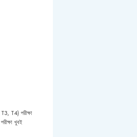
T3, T4) পরীক্ষা
রীক্ষা খুবই