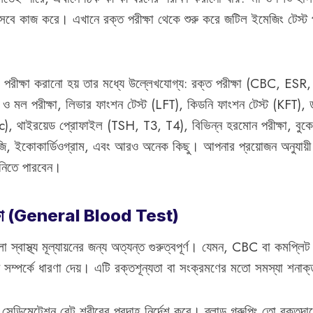
হিসেবে কাজ করে। এখানে রক্ত পরীক্ষা থেকে শুরু করে জটিল ইমেজিং টেস্ট প
 পরীক্ষা করানো হয় তার মধ্যে উল্লেখযোগ্য: রক্ত পরীক্ষা (CBC, ES
ও মল পরীক্ষা, লিভার ফাংশন টেস্ট (LFT), কিডনি ফাংশন টেস্ট (KFT), ডায
থাইরয়েড প্রোফাইল (TSH, T3, T4), বিভিন্ন হরমোন পরীক্ষা, বুকের
িজি, ইকোকার্ডিওগ্রাম, এবং আরও অনেক কিছু। আপনার প্রয়োজন অনুযায়ী
নিতে পারবেন।
ীক্ষা (General Blood Test)
ো স্বাস্থ্য মূল্যায়নের জন্য অত্যন্ত গুরুত্বপূর্ণ। যেমন, CBC বা কমপ্লি
ন সম্পর্কে ধারণা দেয়। এটি রক্তশূন্যতা বা সংক্রমণের মতো সমস্যা শনা
ডিমেন্টেশন রেট শরীরের প্রদাহ নির্দেশ করে। ব্লাড গ্রুপিং তো রক্তদান