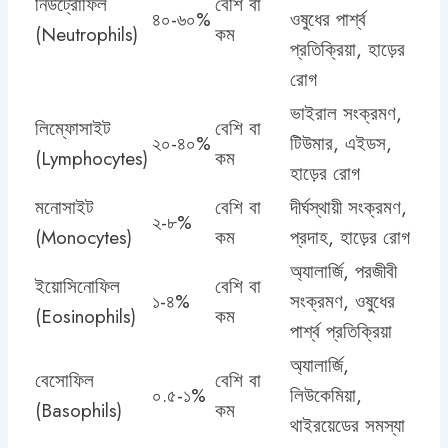
নিউট্রোফিল
বেশি বা
৪০-৬০%
ওষুধের পার্শ্ব
(Neutrophils)
কম
প্রতিক্রিয়া, হাড়ের
রোগ
ভাইরাল সংক্রমণ,
লিম্ফোসাইট
বেশি বা
২০-৪০%
টিউমার, এইডস,
(Lymphocytes)
কম
হাড়ের রোগ
মনোসাইট
বেশি বা
দীর্ঘস্থায়ী সংক্রমণ,
২-৮%
(Monocytes)
কম
প্রদাহ, হাড়ের রোগ
অ্যালার্জি, পরজীবী
ইয়োসিনোফিল
বেশি বা
১-৪%
সংক্রমণ, ওষুধের
(Eosinophils)
কম
পার্শ্ব প্রতিক্রিয়া
অ্যালার্জি,
বেসোফিল
বেশি বা
০.৫-১%
লিউকেমিয়া,
(Basophils)
কম
থাইরয়েডের সমস্যা