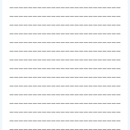
————————————————————————
————————————————————————
————————————————————————
————————————————————————
————————————————————————
————————————————————————
————————————————————————
————————————————————————
————————————————————————
————————————————————————
————————————————————————
————————————————————————
————————————————————————
————————————————————————
————————————————————————