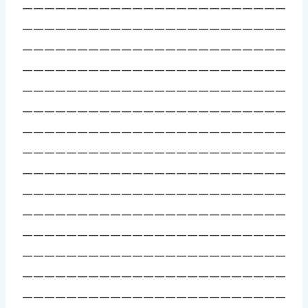
————————————————————————
————————————————————————
————————————————————————
————————————————————————
————————————————————————
————————————————————————
————————————————————————
————————————————————————
————————————————————————
————————————————————————
————————————————————————
————————————————————————
————————————————————————
————————————————————————
————————————————————————