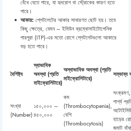
বেঁধে যেতে পারে, যা হৃদরোগ বা স্ট্রোকের কারণ হতে
পারে।
আকার:
প্লেটলেটের আকার সাধারণত ছোট হয়। তবে
কিছু ক্ষেত্রে, যেমন – ইমিউন থ্রম্বোসাইটোপেনিক
পারপুরা (ITP)-এর মতো রোগে প্লেটলেটগুলো আকারে
বড় হতে পারে।
স্বাভাবিক
অস্বাভাবিক অবস্থা (প্রতি
বৈশিষ্ট্য
অবস্থা (প্রতি
সম্ভাব্য 
মাইক্রোলিটারে)
মাইক্রোলিটারে)
সংক্রমণ,
কম
পার্শ্ব প্র
সংখ্যা
১৫০,০০০ –
(Thrombocytopenia),
অটোইমিউ
(Number)
৪৫০,০০০
বেশি
হাড়ের র
(Thrombocytosis)
জমাট বাঁধ