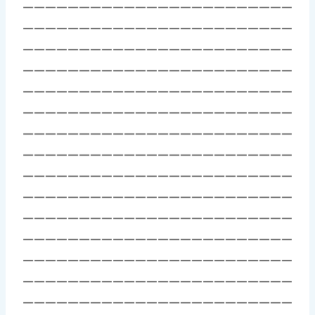
————————————————————————
————————————————————————
————————————————————————
————————————————————————
————————————————————————
————————————————————————
————————————————————————
————————————————————————
————————————————————————
————————————————————————
————————————————————————
————————————————————————
————————————————————————
————————————————————————
————————————————————————