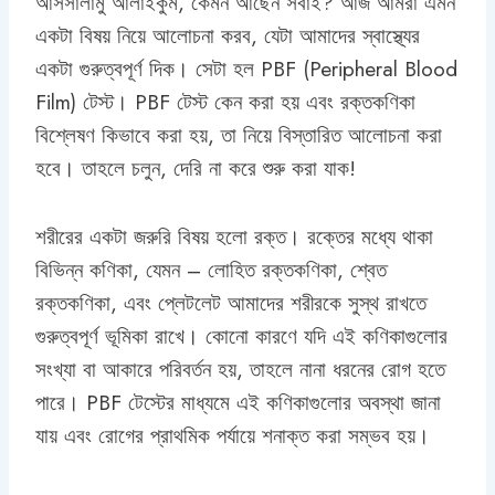
আসসালামু আলাইকুম, কেমন আছেন সবাই? আজ আমরা এমন
একটা বিষয় নিয়ে আলোচনা করব, যেটা আমাদের স্বাস্থ্যের
একটা গুরুত্বপূর্ণ দিক। সেটা হল PBF (Peripheral Blood
Film) টেস্ট। PBF টেস্ট কেন করা হয় এবং রক্তকণিকা
বিশ্লেষণ কিভাবে করা হয়, তা নিয়ে বিস্তারিত আলোচনা করা
হবে। তাহলে চলুন, দেরি না করে শুরু করা যাক!
শরীরের একটা জরুরি বিষয় হলো রক্ত। রক্তের মধ্যে থাকা
বিভিন্ন কণিকা, যেমন – লোহিত রক্তকণিকা, শ্বেত
রক্তকণিকা, এবং প্লেটলেট আমাদের শরীরকে সুস্থ রাখতে
গুরুত্বপূর্ণ ভূমিকা রাখে। কোনো কারণে যদি এই কণিকাগুলোর
সংখ্যা বা আকারে পরিবর্তন হয়, তাহলে নানা ধরনের রোগ হতে
পারে। PBF টেস্টের মাধ্যমে এই কণিকাগুলোর অবস্থা জানা
যায় এবং রোগের প্রাথমিক পর্যায়ে শনাক্ত করা সম্ভব হয়।