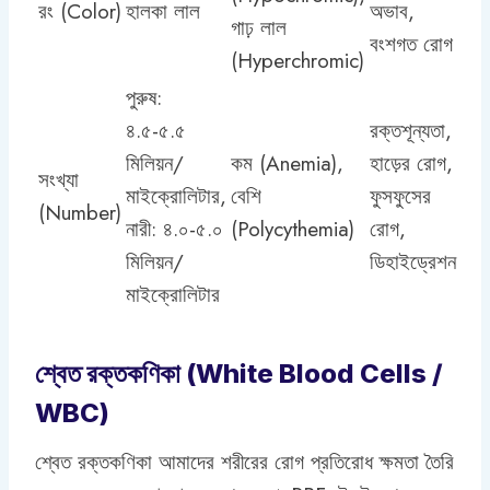
রং (Color)
হালকা লাল
অভাব,
গাঢ় লাল
বংশগত রোগ
(Hyperchromic)
পুরুষ:
৪.৫-৫.৫
রক্তশূন্যতা,
মিলিয়ন/
কম (Anemia),
হাড়ের রোগ,
সংখ্যা
মাইক্রোলিটার,
বেশি
ফুসফুসের
(Number)
নারী: ৪.০-৫.০
(Polycythemia)
রোগ,
মিলিয়ন/
ডিহাইড্রেশন
মাইক্রোলিটার
শ্বেত রক্তকণিকা (White Blood Cells /
WBC)
শ্বেত রক্তকণিকা আমাদের শরীরের রোগ প্রতিরোধ ক্ষমতা তৈরি