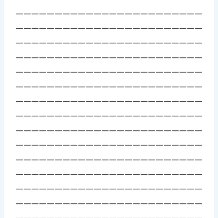
————————————————————————
————————————————————————
————————————————————————
————————————————————————
————————————————————————
————————————————————————
————————————————————————
————————————————————————
————————————————————————
————————————————————————
————————————————————————
————————————————————————
————————————————————————
————————————————————————
————————————————————————