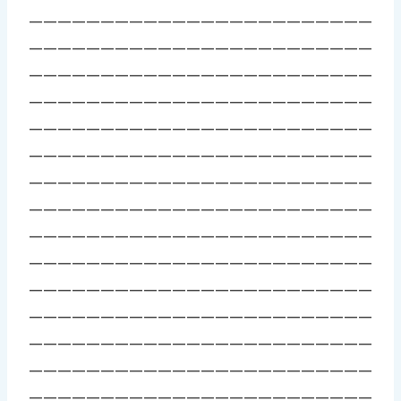
————————————————————————
————————————————————————
————————————————————————
————————————————————————
————————————————————————
————————————————————————
————————————————————————
————————————————————————
————————————————————————
————————————————————————
————————————————————————
————————————————————————
————————————————————————
————————————————————————
————————————————————————