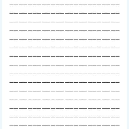
————————————————————————
————————————————————————
————————————————————————
————————————————————————
————————————————————————
————————————————————————
————————————————————————
————————————————————————
————————————————————————
————————————————————————
————————————————————————
————————————————————————
————————————————————————
————————————————————————
————————————————————————