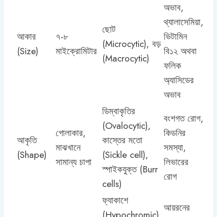
অভাব,
থ্যালাসেমিয়া,
ছোট
আকার
৭-৮
ভিটামিন
(Microcytic), বড়
(Size)
মাইক্রোমিটার
বি১২ অথবা
(Macrocytic)
ফলিক
অ্যাসিডের
অভাব
ডিম্বাকৃতির
বংশগত রোগ,
(Ovalocytic),
গোলাকার,
কিডনির
আকৃতি
কাস্তের মতো
মাঝখানে
সমস্যা,
(Shape)
(Sickle cell),
সামান্য চাপা
লিভারের
স্পাইকযুক্ত (Burr
রোগ
cells)
ফ্যাকাশে
আয়রনের
(Hypochromic),