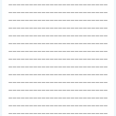
————————————————————————
————————————————————————
————————————————————————
————————————————————————
————————————————————————
————————————————————————
————————————————————————
————————————————————————
————————————————————————
————————————————————————
————————————————————————
————————————————————————
————————————————————————
————————————————————————
————————————————————————