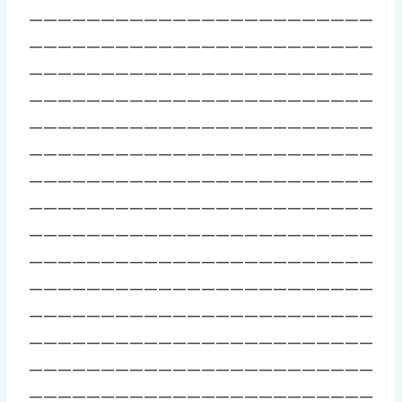
————————————————————————
————————————————————————
————————————————————————
————————————————————————
————————————————————————
————————————————————————
————————————————————————
————————————————————————
————————————————————————
————————————————————————
————————————————————————
————————————————————————
————————————————————————
————————————————————————
————————————————————————