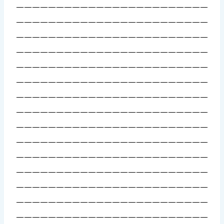
————————————————————————
————————————————————————
————————————————————————
————————————————————————
————————————————————————
————————————————————————
————————————————————————
————————————————————————
————————————————————————
————————————————————————
————————————————————————
————————————————————————
————————————————————————
————————————————————————
————————————————————————