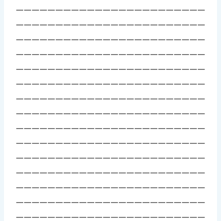
————————————————————————
————————————————————————
————————————————————————
————————————————————————
————————————————————————
————————————————————————
————————————————————————
————————————————————————
————————————————————————
————————————————————————
————————————————————————
————————————————————————
————————————————————————
————————————————————————
————————————————————————