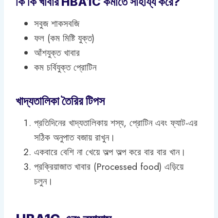
কি কি খাবার HBA1C কমাতে সাহায্য করে?
সবুজ শাকসবজি
ফল (কম মিষ্টি যুক্ত)
আঁশযুক্ত খাবার
কম চর্বিযুক্ত প্রোটিন
খাদ্যতালিকা তৈরির টিপস
প্রতিদিনের খাদ্যতালিকায় শস্য, প্রোটিন এবং ফ্যাট-এর
সঠিক অনুপাত বজায় রাখুন।
একবারে বেশি না খেয়ে অল্প অল্প করে বার বার খান।
প্রক্রিয়াজাত খাবার (Processed food) এড়িয়ে
চলুন।