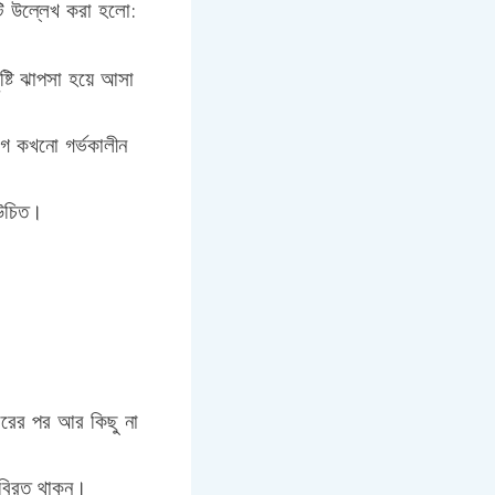
টি উল্লেখ করা হলো:
ৃষ্টি ঝাপসা হয়ে আসা
গে কখনো গর্ভকালীন
 উচিত।
বারের পর আর কিছু না
 বিরত থাকুন।