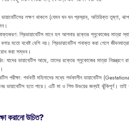
য়: ডায়াবেটিসের লক্ষণ থাকলে (যেমন ঘন ঘন প্রস্রাব, অতিরিক্ত তৃষ্ণা, ঝাপস
লেন।
শনাক্তকরণ: প্রিডায়াবেটিস মানে হল আপনার রক্তের গ্লুকোজের মাত্রা স্বা
িস বলার মতো যথেষ্ট বেশি নয়। প্রিডায়াবেটিস শনাক্ত করা গেলে জীবনযাত্র
তিরোধ করা সম্ভব।
রিং: যাদের ডায়াবেটিস আছে, তাদের রক্তের গ্লুকোজের মাত্রা নিয়ন্ত্রণে র
়।
য়াবেটিস পরীক্ষা: গর্ভবতী মহিলাদের মধ্যে গর্ভকালীন ডায়াবেটিস (Gestat
র ডায়াবেটিস হতে পারে। এটি মা ও শিশু উভয়ের জন্যই ঝুঁকিপূর্ণ। তাই গর্
্ষা করানো উচিত?