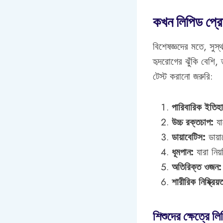
কখন লিপিড প্র
বিশেষজ্ঞদের মতে, সুস
হৃদরোগের ঝুঁকি বেশি
টেস্ট করানো জরুরি:
পারিবারিক ইতিহ
উচ্চ রক্তচাপ:
যা
ডায়াবেটিস:
ডায়া
ধূমপান:
যারা নিয
অতিরিক্ত ওজন:
শারীরিক নিষ্ক্রিয়
শিশুদের ক্ষেত্রে ল