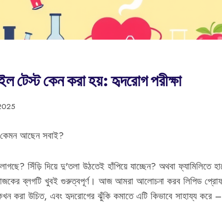
ল টেস্ট কেন করা হয়: হৃদরোগ পরীক্ষা
2025
 কেমন আছেন সবাই?
লাগছে? সিঁড়ি দিয়ে দু'তলা উঠতেই হাঁপিয়ে যাচ্ছেন? অথবা ফ্যামিলিতে হ
কের ব্লগটি খুবই গুরুত্বপূর্ণ। আজ আমরা আলোচনা করব লিপিড প্রোফ
 কখন করা উচিত, এবং হৃদরোগের ঝুঁকি কমাতে এটি কিভাবে সাহায্য করে 