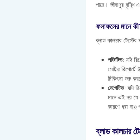
পারে। জীবাণুর বৃদ্ধি
ফলাফলের মানে কী
ব্লাড কালচার টেস্টে
পজিটিভ
: যদি রি
সেটিও রিপোর্টে 
চিকিৎসা শুরু ক
নেগেটিভ
: যদি র
মানে এই নয় য
কারণে ধরা নাও প
ব্লাড কালচার টে