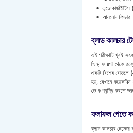
এন্ডোকার্ডাইটিস
আননোন ফিভার (
ব্লাড কালচার টে
এই পরীক্ষাটি খুবই সহ
ভিন্ন জায়গা থেকে রক
একটি বিশেষ বোতলে (cu
হয়, যেখানে কয়েকদিন
তে বংশবৃদ্ধি করতে শু
ফলাফল পেতে ক
ব্লাড কালচার টেস্টের