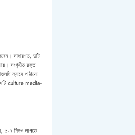
করবেন। সাধারণত, দুটি
যায়। সংগৃহীত রক্ত
তলটি ল্যাবে পাঠানো
ে সেটি culture media-
রে, ৫-৭ দিনও লাগতে