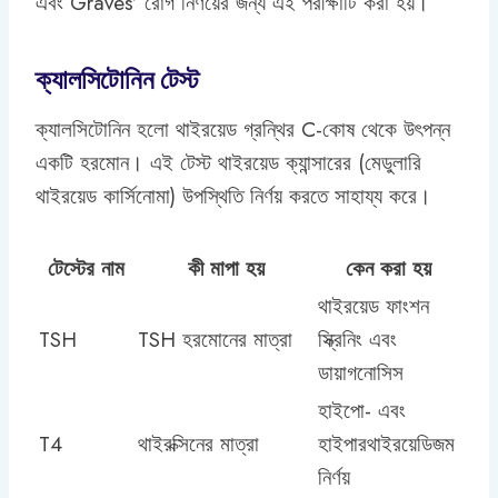
এবং Graves’ রোগ নির্ণয়ের জন্য এই পরীক্ষাটি করা হয়।
ক্যালসিটোনিন টেস্ট
ক্যালসিটোনিন হলো থাইরয়েড গ্রন্থির C-কোষ থেকে উৎপন্ন
একটি হরমোন। এই টেস্ট থাইরয়েড ক্যান্সারের (মেডুলারি
থাইরয়েড কার্সিনোমা) উপস্থিতি নির্ণয় করতে সাহায্য করে।
টেস্টের নাম
কী মাপা হয়
কেন করা হয়
থাইরয়েড ফাংশন
TSH
TSH হরমোনের মাত্রা
স্ক্রিনিং এবং
ডায়াগনোসিস
হাইপো- এবং
T4
থাইরক্সিনের মাত্রা
হাইপারথাইরয়েডিজম
নির্ণয়